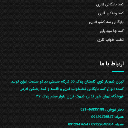
کمد بایگانی اداری
کمد رختکن فلزی
بایگانی سه کشو اداری
کمد جا موبایلی
تخت خواب فلزی
ارتباط با ما
تهران شهریار کوی گلستان پلاک 55 کارگاه صنعتی دیاکو صنعت ایران تولید
کننده انواع کمد بایگانی تختخواب فلزی و قفسه و کمد رختکن آدرس
ف‍روشگاه:تهران شهر قدس شهرک فرزان بلوار معلم پلاک ۳۷
دفتر فروش :
46835188-021
همراه:
09129476547
همراه: 09122648504
09129476547