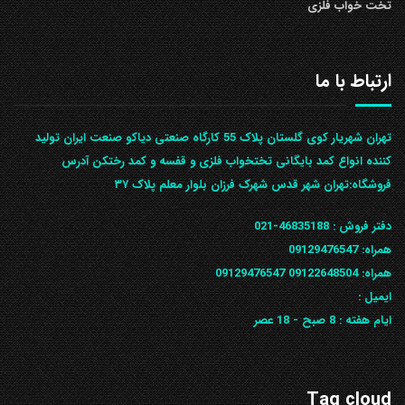
تخت خواب فلزی
ارتباط با ما
تهران شهریار کوی گلستان پلاک 55 کارگاه صنعتی دیاکو صنعت ایران تولید
کننده انواع کمد بایگانی تختخواب فلزی و قفسه و کمد رختکن آدرس
ف‍روشگاه:تهران شهر قدس شهرک فرزان بلوار معلم پلاک ۳۷
دفتر فروش :
46835188-021
همراه:
09129476547
همراه: 09122648504
09129476547
ایمیل :
ایام هفته :
8 صبح - 18 عصر
Tag cloud