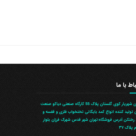
باط با ما
تهران شهریار کوی گلستان پلاک 55 کارگاه صنعتی دیاکو صنعت
ن تولید کننده انواع کمد بایگانی تختخواب فلزی و قفسه و
رختکن آدرس ف‍روشگاه:تهران شهر قدس شهرک فرزان بلوار
 پلاک ۳۷