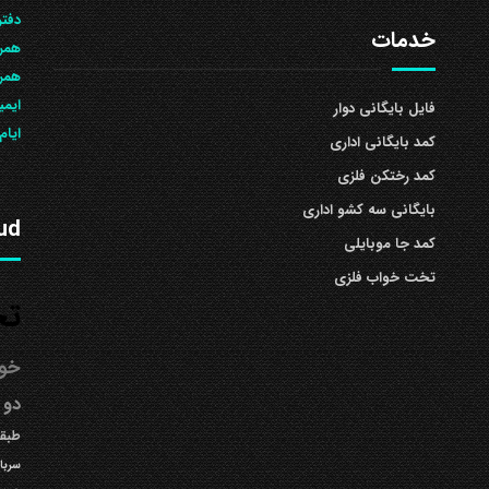
دفتر
خدمات
همرا
همراه: 504
ایمی
فایل بایگانی دوار
ایام
کمد بایگانی اداری
کمد رختکن فلزی
بایگانی سه کشو اداری
ud
کمد جا موبایلی
تخت خواب فلزی
تخ
خوا
دو 
طبقه
سربا