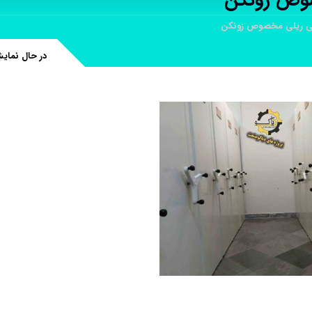
صوص زونکن
نی ریلی مخصوص زونکن
در حال نمای