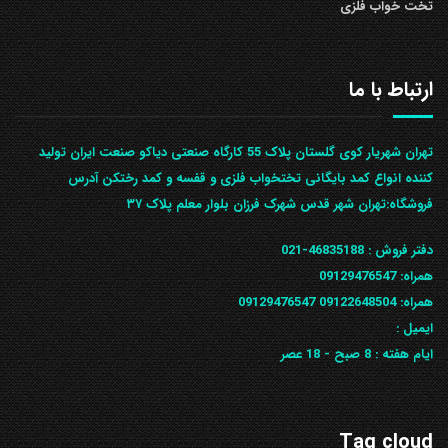
تخت خواب فلزی
ارتباط با ما
تهران شهریار کوی گلستان پلاک 55 کارگاه صنعتی دیاکو صنعت ایران تولید
کننده انواع کمد بایگانی تختخواب فلزی و قفسه و کمد رختکن آدرس
ف‍روشگاه:تهران شهر قدس شهرک فرزان بلوار معلم پلاک ۳۷
دفتر فروش :
46835188-021
همراه:
09129476547
همراه: 09122648504
09129476547
ایمیل :
ایام هفته :
8 صبح - 18 عصر
Tag cloud