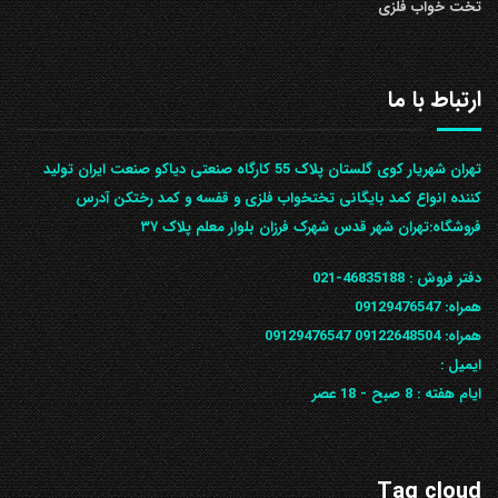
تخت خواب فلزی
ارتباط با ما
تهران شهریار کوی گلستان پلاک 55 کارگاه صنعتی دیاکو صنعت ایران تولید
کننده انواع کمد بایگانی تختخواب فلزی و قفسه و کمد رختکن آدرس
ف‍روشگاه:تهران شهر قدس شهرک فرزان بلوار معلم پلاک ۳۷
دفتر فروش :
46835188-021
همراه:
09129476547
همراه: 09122648504
09129476547
ایمیل :
ایام هفته :
8 صبح - 18 عصر
Tag cloud