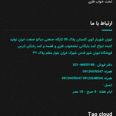
تخت خواب فلزی
ارتباط با ما
تهران شهریار کوی گلستان پلاک 55 کارگاه صنعتی دیاکو صنعت ایران تولید
کننده انواع کمد بایگانی تختخواب فلزی و قفسه و کمد رختکن آدرس
ف‍روشگاه:تهران شهر قدس شهرک فرزان بلوار معلم پلاک ۳۷
دفتر فروش :
46835188-021
همراه:
09129476547
همراه: 09122648504
09129476547
ایمیل :
ایام هفته :
8 صبح - 18 عصر
Tag cloud