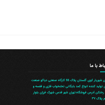
باط با ما
تهران شهریار کوی گلستان پلاک 55 کارگاه صنعتی دیاکو صنعت
ن تولید کننده انواع کمد بایگانی تختخواب فلزی و قفسه و
رختکن آدرس ف‍روشگاه:تهران شهر قدس شهرک فرزان بلوار
 پلاک ۳۷