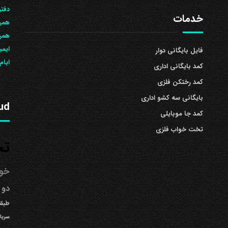
دفتر
خدمات
همرا
همراه: 504
ایمی
فایل بایگانی دوار
ایام
کمد بایگانی اداری
کمد رختکن فلزی
بایگانی سه کشو اداری
ud
کمد جا موبایلی
تخت خواب فلزی
تخ
خوا
دو 
طبقه
سربا