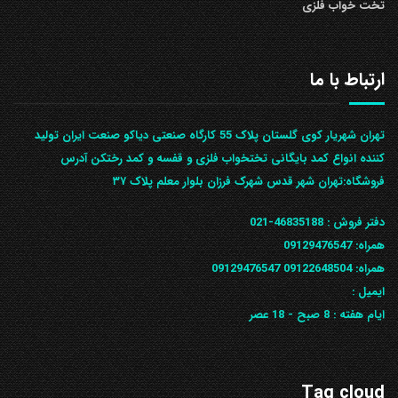
تخت خواب فلزی
ارتباط با ما
تهران شهریار کوی گلستان پلاک 55 کارگاه صنعتی دیاکو صنعت ایران تولید
کننده انواع کمد بایگانی تختخواب فلزی و قفسه و کمد رختکن آدرس
ف‍روشگاه:تهران شهر قدس شهرک فرزان بلوار معلم پلاک ۳۷
دفتر فروش :
46835188-021
همراه:
09129476547
همراه: 09122648504
09129476547
ایمیل :
ایام هفته :
8 صبح - 18 عصر
Tag cloud