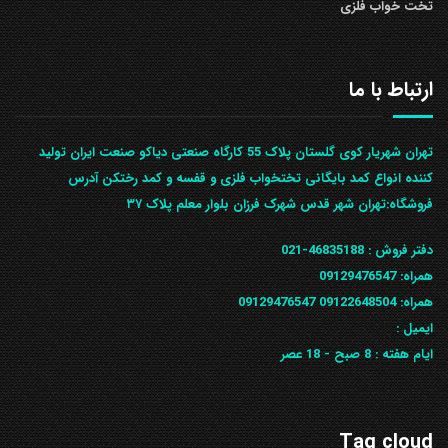
تخت خواب فلزی
ارتباط با ما
تهران شهریار کوی گلستان پلاک 55 کارگاه صنعتی دیاکو صنعت ایران تولید
کننده انواع کمد بایگانی تختخواب فلزی و قفسه و کمد رختکن آدرس
ف‍روشگاه:تهران شهر قدس شهرک فرزان بلوار معلم پلاک ۳۷
دفتر فروش :
46835188-021
همراه:
09129476547
همراه: 09122648504
09129476547
ایمیل :
ایام هفته :
8 صبح - 18 عصر
Tag cloud