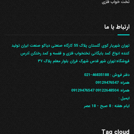
تخت خواب فلزی
ارتباط با ما
تهران شهریار کوی گلستان پلاک 55 کارگاه صنعتی دیاکو صنعت ایران تولید
کننده انواع کمد بایگانی تختخواب فلزی و قفسه و کمد رختکن آدرس
ف‍روشگاه:تهران شهر قدس شهرک فرزان بلوار معلم پلاک ۳۷
دفتر فروش :
46835188-021
همراه:
09129476547
همراه: 09122648504
09129476547
ایمیل :
ایام هفته :
8 صبح - 18 عصر
Tag cloud