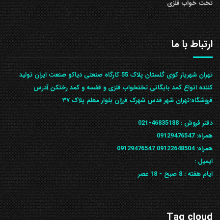
تخت خواب فلزی
ارتباط با ما
تهران شهریار کوی گلستان پلاک 55 کارگاه صنعتی دیاکو صنعت ایران تولید
کننده انواع کمد بایگانی تختخواب فلزی و قفسه و کمد رختکن آدرس
ف‍روشگاه:تهران شهر قدس شهرک فرزان بلوار معلم پلاک ۳۷
دفتر فروش :
46835188-021
همراه:
09129476547
همراه: 09122648504
09129476547
ایمیل :
ایام هفته :
8 صبح - 18 عصر
Tag cloud