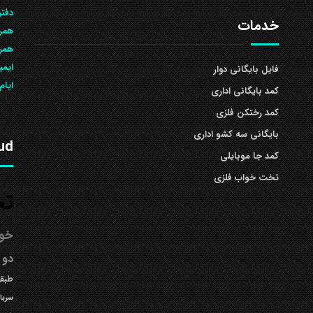
دفتر
خدمات
همرا
همراه: 504
ایمی
فایل بایگانی دوار
ایام
کمد بایگانی اداری
کمد رختکن فلزی
بایگانی سه کشو اداری
ud
کمد جا موبایلی
تخت خواب فلزی
تخ
خوا
دو 
طبقه
سربا