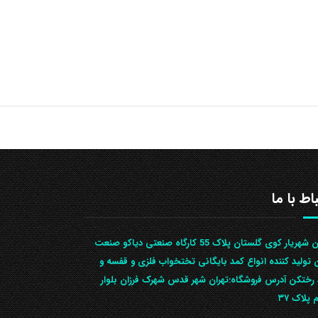
باط با ما
تهران شهریار کوی گلستان پلاک 55 کارگاه صنعتی دیاکو صنعت
ن تولید کننده انواع کمد بایگانی تختخواب فلزی و قفسه و
رختکن آدرس ف‍روشگاه:تهران شهر قدس شهرک فرزان بلوار
 پلاک ۳۷