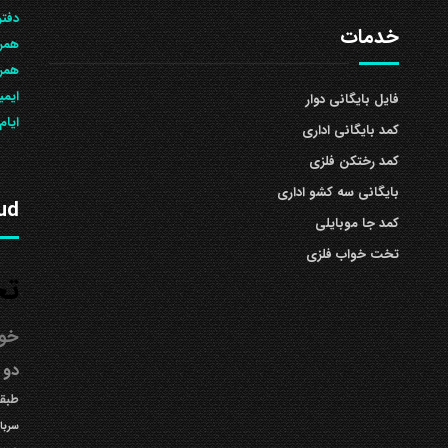
دفتر
خدمات
همرا
همراه: 504
ایمی
فایل بایگانی دوار
ایام
کمد بایگانی اداری
کمد رختکن فلزی
بایگانی سه کشو اداری
ud
کمد جا موبایلی
تخت خواب فلزی
تخ
خوا
دو 
طبقه
سربا