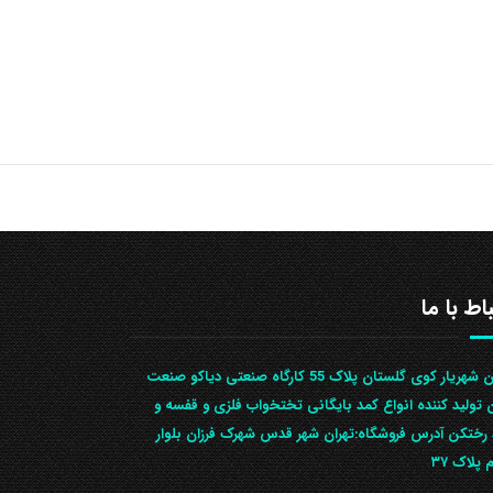
باط با ما
تهران شهریار کوی گلستان پلاک 55 کارگاه صنعتی دیاکو صنعت
ن تولید کننده انواع کمد بایگانی تختخواب فلزی و قفسه و
رختکن آدرس ف‍روشگاه:تهران شهر قدس شهرک فرزان بلوار
 پلاک ۳۷