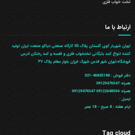
تخت خواب فلزی
ارتباط با ما
تهران شهریار کوی گلستان پلاک 55 کارگاه صنعتی دیاکو صنعت ایران تولید
کننده انواع کمد بایگانی تختخواب فلزی و قفسه و کمد رختکن آدرس
ف‍روشگاه:تهران شهر قدس شهرک فرزان بلوار معلم پلاک ۳۷
دفتر فروش :
46835188-021
همراه:
09129476547
همراه: 09122648504
09129476547
ایمیل :
ایام هفته :
8 صبح - 18 عصر
Tag cloud