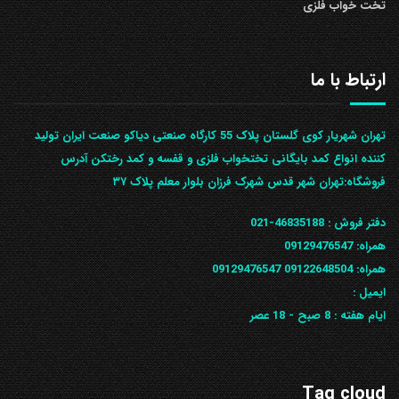
تخت خواب فلزی
ارتباط با ما
تهران شهریار کوی گلستان پلاک 55 کارگاه صنعتی دیاکو صنعت ایران تولید
کننده انواع کمد بایگانی تختخواب فلزی و قفسه و کمد رختکن آدرس
ف‍روشگاه:تهران شهر قدس شهرک فرزان بلوار معلم پلاک ۳۷
دفتر فروش :
46835188-021
همراه:
09129476547
همراه: 09122648504
09129476547
ایمیل :
ایام هفته :
8 صبح - 18 عصر
Tag cloud