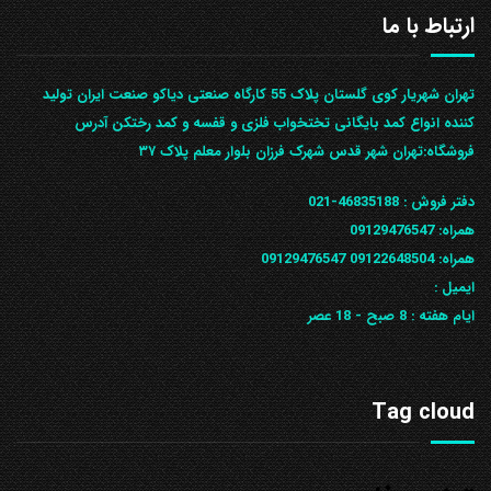
ارتباط با ما
تهران شهریار کوی گلستان پلاک 55 کارگاه صنعتی دیاکو صنعت ایران تولید
کننده انواع کمد بایگانی تختخواب فلزی و قفسه و کمد رختکن آدرس
ف‍روشگاه:تهران شهر قدس شهرک فرزان بلوار معلم پلاک ۳۷
دفتر فروش :
46835188-021
همراه:
09129476547
همراه: 09122648504
09129476547
ایمیل :
ایام هفته :
8 صبح - 18 عصر
Tag cloud