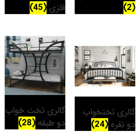
(2)
فلزی
(45)
گالری تخت خواب
گالری تختخواب
دو طبقه
(28)
دو نفره
(24)