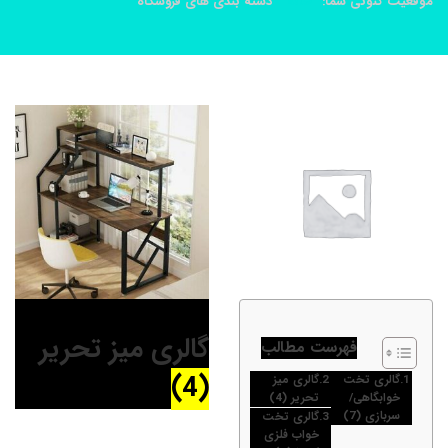
موقعیت کنونی شما:
خانه
دسته بندی های فروشگاه
گالری میز تحریر
فهرست مطالب
(4)
گالری تخت
گالری میز
خوابگاهی/
تحریر (4)
سربازی (7)
گالری تخت
خواب فلزی