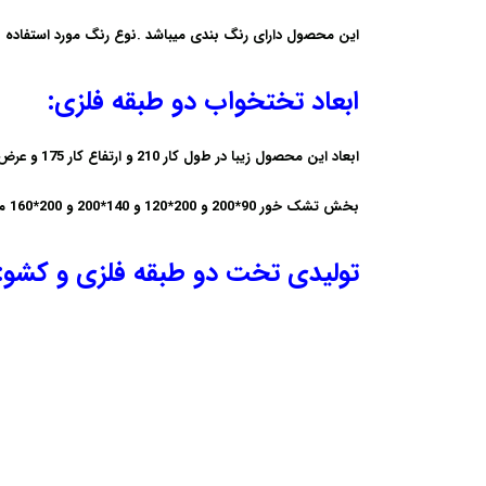
این محصول دارای رنگ بندی میباشد .نوع رنگ مورد استفاده
ابعاد تختخواب دو طبقه فلزی:
ابعاد این محصول زیبا در طول کار 210 و ارتفاع کار 175 و عرض طبقه دوم 92 سانت و عرض طبقه اول قابلیت ساخت در ابعاد 120 و 140 و 160 رادرا میباشد.
بخش تشک خور 90*200 و 200*120 و 140*200 و 200*160 میباشد.
تولیدی تخت دو طبقه فلزی و کشو: