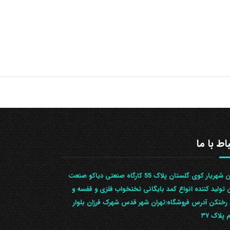
باط با ما
تهران شهریار کوی گلستان پلاک 55 کارگاه صنعتی دیاکو صنعت
ن تولید کننده انواع کمد بایگانی تختخواب فلزی و قفسه و
رختکن آدرس ف‍روشگاه:تهران شهر قدس شهرک فرزان بلوار
 پلاک ۳۷