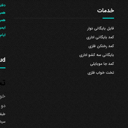
دفتر
خدمات
همرا
همراه: 504
ایمی
فایل بایگانی دوار
ایام
کمد بایگانی اداری
کمد رختکن فلزی
بایگانی سه کشو اداری
ud
کمد جا موبایلی
تخت خواب فلزی
تخ
خوا
دو 
طبقه
سربا