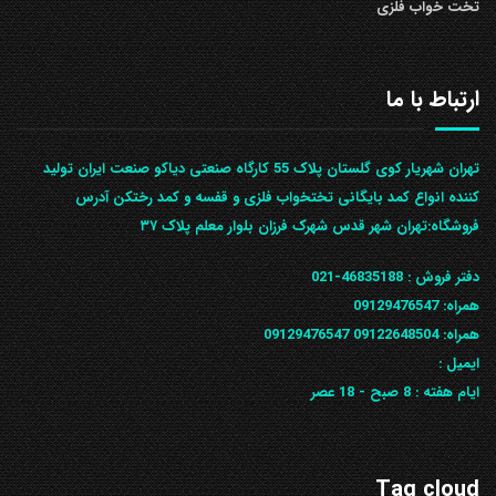
تخت خواب فلزی
ارتباط با ما
تهران شهریار کوی گلستان پلاک 55 کارگاه صنعتی دیاکو صنعت ایران تولید
کننده انواع کمد بایگانی تختخواب فلزی و قفسه و کمد رختکن آدرس
ف‍روشگاه:تهران شهر قدس شهرک فرزان بلوار معلم پلاک ۳۷
دفتر فروش :
46835188-021
همراه:
09129476547
همراه: 09122648504
09129476547
ایمیل :
ایام هفته :
8 صبح - 18 عصر
Tag cloud