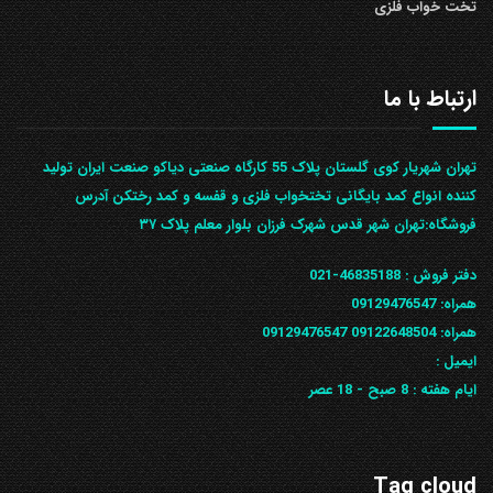
تخت خواب فلزی
ارتباط با ما
تهران شهریار کوی گلستان پلاک 55 کارگاه صنعتی دیاکو صنعت ایران تولید
کننده انواع کمد بایگانی تختخواب فلزی و قفسه و کمد رختکن آدرس
ف‍روشگاه:تهران شهر قدس شهرک فرزان بلوار معلم پلاک ۳۷
دفتر فروش :
46835188-021
همراه:
09129476547
همراه: 09122648504
09129476547
ایمیل :
ایام هفته :
8 صبح - 18 عصر
Tag cloud