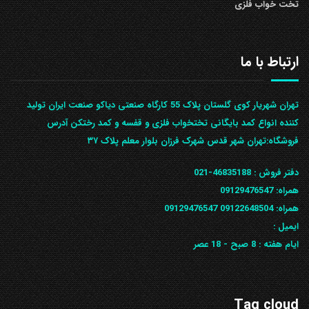
تخت خواب فلزی
ارتباط با ما
تهران شهریار کوی گلستان پلاک 55 کارگاه صنعتی دیاکو صنعت ایران تولید
کننده انواع کمد بایگانی تختخواب فلزی و قفسه و کمد رختکن آدرس
ف‍روشگاه:تهران شهر قدس شهرک فرزان بلوار معلم پلاک ۳۷
دفتر فروش :
46835188-021
همراه:
09129476547
همراه: 09122648504
09129476547
ایمیل :
ایام هفته :
8 صبح - 18 عصر
Tag cloud