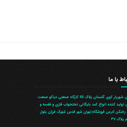
باط با ما
تهران شهریار کوی گلستان پلاک 55 کارگاه صنعتی دیاکو صنعت
ن تولید کننده انواع کمد بایگانی تختخواب فلزی و قفسه و
رختکن آدرس ف‍روشگاه:تهران شهر قدس شهرک فرزان بلوار
 پلاک ۳۷