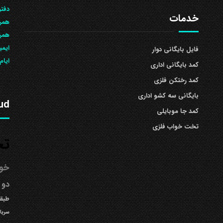
دفتر
خدمات
همرا
همراه: 504
ایمی
فایل بایگانی دوار
ایام
کمد بایگانی اداری
کمد رختکن فلزی
بایگانی سه کشو اداری
ud
کمد جا موبایلی
تخت خواب فلزی
تخ
خوا
دو 
طبقه
سربا