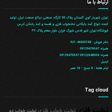
ارتباط با ما
تهران شهریار کوی گلستان پلاک 55 کارگاه صنعتی دیاکو صنعت ایران تولید
کننده انواع کمد بایگانی تختخواب فلزی و قفسه و کمد رختکن آدرس
ف‍روشگاه:تهران شهر قدس شهرک فرزان بلوار معلم پلاک ۳۷
دفتر فروش :
46835188-021
همراه:
09129476547
همراه: 09122648504
09129476547
ایمیل :
ایام هفته :
8 صبح - 18 عصر
Tag cloud
تخت فلزی
تخت خواب فلزی
تخت خواب دو