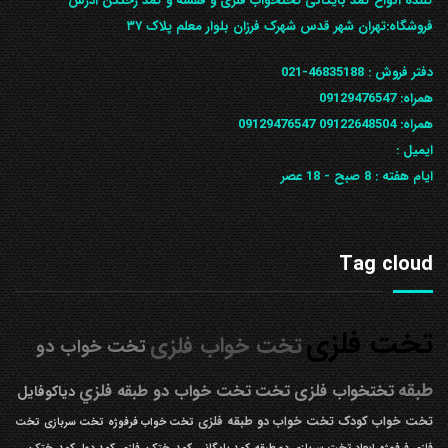
کننده انواع کمد بایگانی تختخواب فلزی و قفسه و کمد رختکن آدرس
ف‍روشگاه:تهران شهر قدس شهرک فرزان بلوار معلم پلاک ۳۷
دفتر فروش :
46835188-021
همراه:
09129476547
همراه: 09122648504
09129476547
ایمیل :
ایام هفته :
8 صبح - 18 عصر
Tag cloud
تخت فلزی
تخت خواب فلزی
تخت خواب دو
طبقه
تختخواب فلزی
تخت
تخت خواب دو طبقه فلزي
دیاکوفایل
تخت خواب کودک
تخت خواب دو طبقه فلزی
تخت خواب فرفوژه
تخت سربازی
تخت