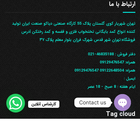
ارتباط با ما
تهران شهریار کوی گلستان پلاک 55 کارگاه صنعتی دیاکو صنعت ایران تولید
کننده انواع کمد بایگانی تختخواب فلزی و قفسه و کمد رختکن آدرس
ف‍روشگاه:تهران شهر قدس شهرک فرزان بلوار معلم پلاک ۳۷
دفتر فروش :
46835188-021
همراه:
09129476547
همراه: 09122648504
09129476547
ایمیل :
ایام هفته :
8 صبح - 18 عصر
Contact us
کارشناس آنلاین
Tag cloud
Open
chaty
تخت فلزی
تخت خواب فلزی