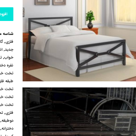
افزود
شناسه 
فلزی
,
گا
جدید
,
ان
خواب
,
ت
نفره دختر
تخت خوا
طبقه فل
تخت خوا
تخت خوا
تخت خوا
فلزی
,
تخ
دوطبقه
,
دخترانه
,