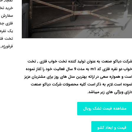
کمجا
,
خر
خرید تخ
سفارش 
فلزی جد
یک نفره 
تخت فلز
فرفورژه
,
رکت دیاکو صنعت به عنوان تولید کننده
تخت خواب فلزی , تخت
واب دو نفره فلزی
کد m1 به مدت 9 سال فعالیت خود را آغاز نموده
ست و همواره سعی در ارائه بهترین مدل های روز برای مشتریان عزیز
موده است.لازم به ذکر است کلیه محصولات
شرکت دیاکو صنعت
ارای ویژگی های زیر میباشد.
مشاهده قیمت تشک رویال
قیمت و ابعاد کشو