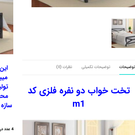
این
وضیحات
توضیحات تکمیلی
نظرات (0)
میب
تولی
تخت خواب دو نفره فلزی کد
محص
m1
سازه 
4 عدد در انبار