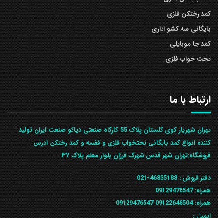
کمد رختکن فلزی
بایگانی سه کشو اداری
کمد جا موبایلی
تخت خواب فلزی
ارتباط با ما
تهران شهریار کوی گلستان پلاک 55 کارگاه صنعتی دیاکو صنعت ایران تولید
کننده انواع کمد بایگانی تختخواب فلزی و قفسه و کمد رختکن آدرس
ف‍روشگاه:تهران شهر قدس شهرک فرزان بلوار معلم پلاک ۳۷
دفتر فروش :
46835188-021
همراه:
09129476547
همراه: 09122648504
09129476547
ایمیل :