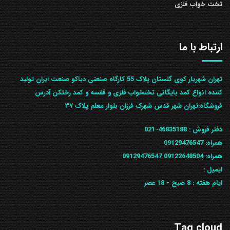
تخت خواب فلزی
ارتباط با ما
تهران شهریار کوی گلستان پلاک 55 کارگاه صنعتی دیاکو صنعت ایران تولید
کننده انواع کمد بایگانی تختخواب فلزی و قفسه و کمد رختکن آدرس
ف‍روشگاه:تهران شهر قدس شهرک فرزان بلوار معلم پلاک ۳۷
دفتر فروش :
46835188-021
همراه:
09129476547
همراه: 09122648504
09129476547
ایمیل :
ایام هفته :
8 صبح - 18 عصر
Tag cloud