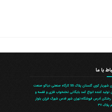
باط با ما
تهران شهریار کوی گلستان پلاک 55 کارگاه صنعتی دیاکو صنعت
ن تولید کننده انواع کمد بایگانی تختخواب فلزی و قفسه و
رختکن آدرس ف‍روشگاه:تهران شهر قدس شهرک فرزان بلوار
 پلاک ۳۷