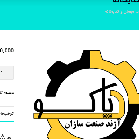
ابخانه
مهمان و کتابخانه
0,000
دسته:
گا
توضیحا
مشا