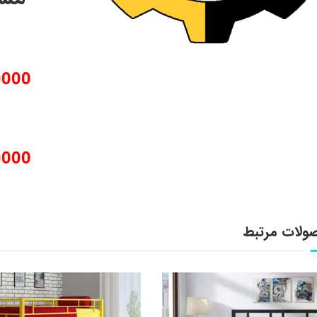
350000
950000
ولات مرتبط