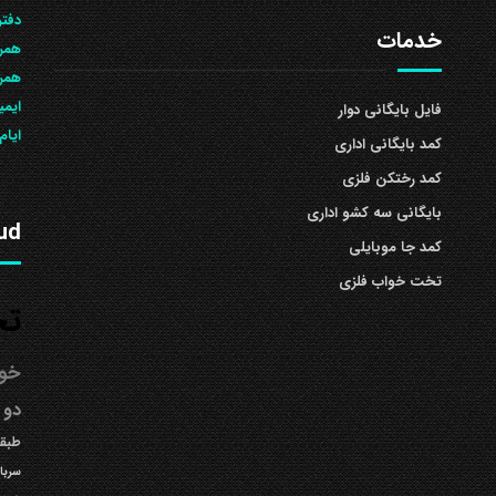
دفتر
خدمات
همرا
همراه: 504
ایمی
فایل بایگانی دوار
ایام
کمد بایگانی اداری
کمد رختکن فلزی
بایگانی سه کشو اداری
ud
کمد جا موبایلی
تخت خواب فلزی
تخ
خوا
دو 
طبقه
سربا