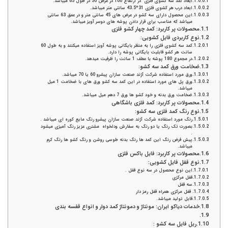
ابعاد کمد سه کشوی فلزی در ارتفاع 100 در عرض 50 در طول 65 میباشد.
ابعاد درب هر کشوی فلزی 31*43.5 سانتی متر میباشد.
این محصول دارای سه کشو در عرض های 45 سانتی متر و در عمق 63 سانتی
میباشد که مناسب برای قرار دادن پوشه های دوسر آویز میباشد.
محصولات پر کاربرد: کمد چهار کشو فلزی
نوع کاربردی فایل کشویی:
کمد سه کشوی فلزی را به منظر بایگانی پوشه آویز استفاده میکنند و به طول 60
سانت هر کشو قابلیت بایگانی پوشه را دارد.
در مجموع 180 پوشه با عطف 1 سانت را ظرفیت میدهد.
ضخامت ورق کمد سه کشو:
ورق مورد استفاده شرکت آژند صنعت سازان پیشرو 60 یا 70 میباشد.
ورق پل های مورد استفاده در این کمد سه کشو ورق های با ضخامت 1 میل
میباشد.
ضخامت ورق بدنه و خود کشو ها ورق 7 دهم میل میباشد.
محصولات پر کاربرد: کمد فلزی باشگاهی
نوع رنگ کمد فلزی سه کشو:
رنگ مورد استفاده شرکت آژند صنعت سازان پیشرو رنگ مایع کوره ای میباشد .
بصورت تک رنگ یا دو رنگ به سفارش ودلخواه مشتری عزیز رنگ آمیزی میشود
.
پیش فرض رنگ این کمد ها رنگ بدنه طوسی روشن و رنگ کشو ها رنگ کرم
میباشد.
محصولات پر کاربرد: فایل باکس فلزی
نوع قفل فایل کشویی:
این نوع محصول در سه نوع قفل .
قفل مرکزی
سه قفل
قفل مرکزی همراه قفل رمز دار
قابل تولید میباشد.
خدمات دیاکو ایران: مونتاژ و دمونتاژ کمد دوار و انواع قفسه بندی
ریل فایل سه کشو :