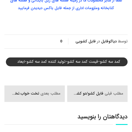
لطفا از سایر محصولات ما در زمینه قفسه های ریل بایگانی و قفسه های
کتابخانه وملزومات اداری از جمله فایل باکس دیدیدن فرمایید
توسط
دیاکوفایل
در
فایل کشویی
0
کمد سه کشو-قیمت کمد سه کشو-تولید کننده کمد سه کشو-ابعاد
کمد سه کشو-کمد سه کشو فلزی-کمد سه کشو پایه دار-کمد سه
کشو با قل مرکزی-کمد سه کشو با قفل رمز دار-
مطلب قبلی
فایل کشو/دو کشوی /فایل دوکشوی فلزی/قیمت کمد دو کشو
مطلب بعدی
تخت خواب.تخت خواب یک نفره.تخت خواب دو نفره.تخت خواب سربازی
دیدگاهتان را بنویسید