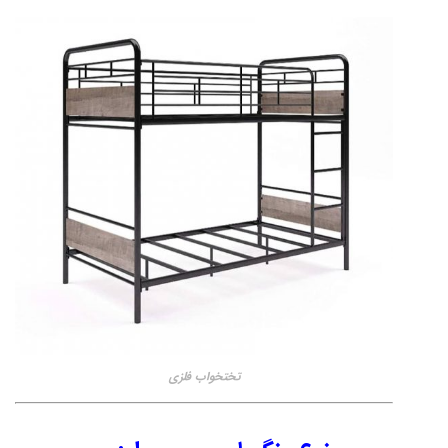
تختخواب فلزی