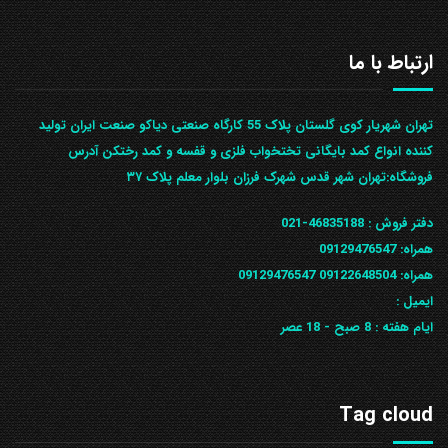
ارتباط با ما
تهران شهریار کوی گلستان پلاک 55 کارگاه صنعتی دیاکو صنعت ایران تولید
کننده انواع کمد بایگانی تختخواب فلزی و قفسه و کمد رختکن آدرس
ف‍روشگاه:تهران شهر قدس شهرک فرزان بلوار معلم پلاک ۳۷
دفتر فروش :
46835188-021
همراه:
09129476547
همراه: 09122648504
09129476547
ایمیل :
ایام هفته :
8 صبح - 18 عصر
Tag cloud