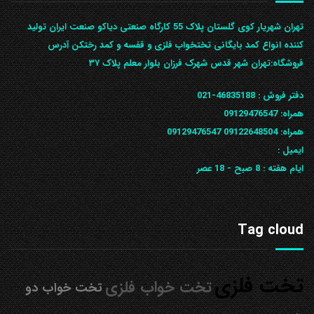
تهران شهریار کوی گلستان پلاک 55 کارگاه صنعتی دیاکو صنعت ایران تولید
کننده انواع کمد بایگانی تختخواب فلزی و قفسه و کمد رختکن آدرس
ف‍روشگاه:تهران شهر قدس شهرک فرزان بلوار معلم پلاک ۳۷
دفتر فروش :
46835188-021
همراه:
09129476547
همراه: 09122648504
09129476547
ایمیل :
ایام هفته :
8 صبح - 18 عصر
Tag cloud
تخت فلزی
تخت خواب فلزی
تخت خواب دو