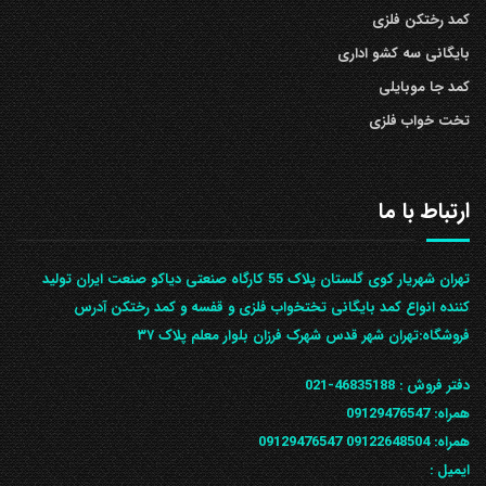
کمد رختکن فلزی
بایگانی سه کشو اداری
کمد جا موبایلی
تخت خواب فلزی
ارتباط با ما
تهران شهریار کوی گلستان پلاک 55 کارگاه صنعتی دیاکو صنعت ایران تولید
کننده انواع کمد بایگانی تختخواب فلزی و قفسه و کمد رختکن آدرس
ف‍روشگاه:تهران شهر قدس شهرک فرزان بلوار معلم پلاک ۳۷
دفتر فروش :
46835188-021
همراه:
09129476547
همراه: 09122648504
09129476547
ایمیل :