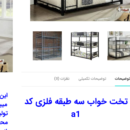
وضیحات
توضیحات تکمیلی
نظرات (0)
این
تخت خواب سه طبقه فلزی کد
میب
a1
تولی
محص