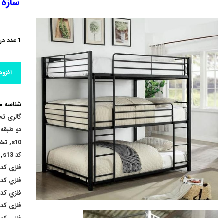
سازه 
1 عدد در انبار
افزود
شناسه 
گالری ت
دو طبقه
,
s10
,
تخت
کد s13
,
فلزي کد s7
فلزي کد m1
فلزي کد m3
فلزي کد m5