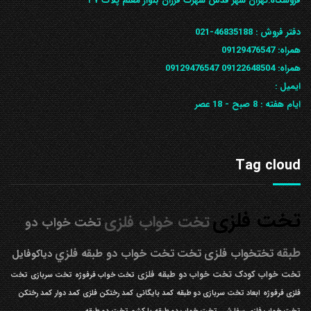
ف‍روشگاه:تهران شهر قدس شهرک فرزان بلوار معلم پلاک ۳۷
دفتر فروش :
46835188-021
همراه:
09129476547
همراه: 09122648504
09129476547
ایمیل :
ایام هفته :
8 صبح - 18 عصر
Tag cloud
تخت فلزی
تخت خواب فلزی
تخت خواب دو
طبقه
تختخواب فلزی
تخت
تخت خواب دو طبقه فلزي
دیاکوفایل
تخت خواب کودک
تخت خواب دو طبقه فلزی
تخت خواب فرفوژه
تخت سربازی
تخت
فلزی فرفوژه
ابعاد تخت سربازی دو طبقه
کمد بایگانی
کمد رختکن فلزی
کمد دوار
کمد رختکن